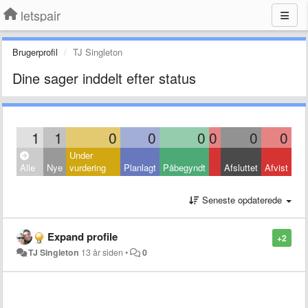
letspair
Brugerprofil
TJ Singleton
Dine sager inddelt efter status
1
1
0
0
0
0
0
0
Under
Alle
Nye
vurdering
Planlagt
Påbegyndt
Afsluttet
Afvist
Seneste opdaterede
Expand profile
+2
TJ Singleton
13 år siden
•
0