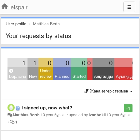
letspair
User profile
Matthias Berth
Your requests by status
1
1
0
0
0
0
0
0
Under
Барлығы
New
review
Planned
Started
Аяқталды
Ауытқыды
Жаңа өзгерістермен
I signed up, now what?
+1
Matthias Berth
13 year бұрын
•
updated by
ivanbokii
13 year бұрын
•
1