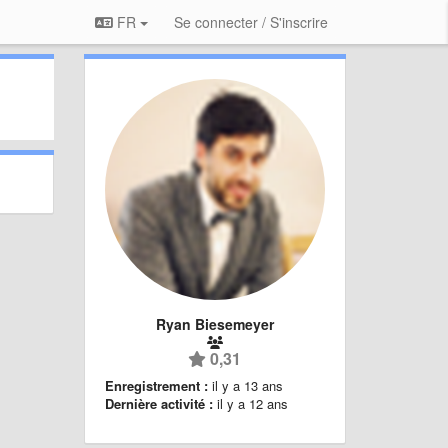
FR
Se connecter / S'inscrire
Ryan Biesemeyer
0,31
Enregistrement :
il y a 13 ans
Dernière activité :
il y a 12 ans