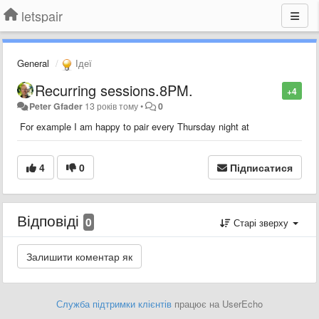
letspair
General
Ідеї
Recurring sessions.8PM.
+4
Peter Gfader
13 років тому
•
0
For example I am happy to pair every Thursday night at
4
0
Підписатися
Відповіді
0
Старі зверху
Служба підтримки клієнтів
працює на UserEcho